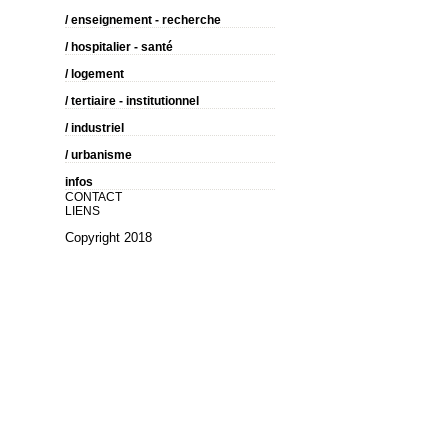
/ enseignement - recherche
/ hospitalier - santé
/ logement
/ tertiaire - institutionnel
/ industriel
/ urbanisme
infos
CONTACT
LIENS
Copyright 2018
architecture ateliera4 toulouse eric
taveau murielle piriou patrick pinel
atelier architecte