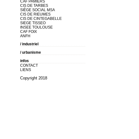
CAF PAMIERS
CIS DE TARBES
SIÈGE SOCIAL MSA
CIS DE RIEUMES
CIS DE CINTEGABELLE
SIEGE TISSEO
INSEE TOULOUSE
CAF FOIX
ANFH
/ industriel
/ urbanisme
infos
CONTACT
LIENS
Copyright 2018
architecture ateliera4 toulouse eric
taveau murielle piriou patrick pinel
atelier architecte