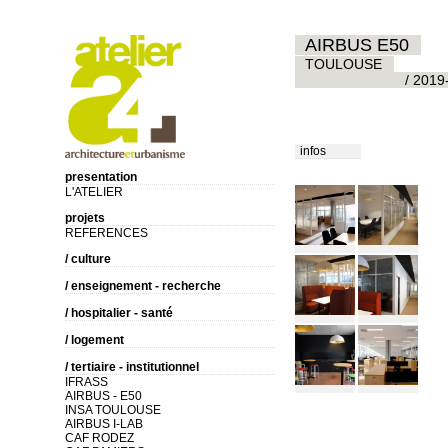
AIRBUS E50
TOULOUSE
/ 2019
infos
presentation
L'ATELIER
projets
REFERENCES
/ culture
/ enseignement - recherche
/ hospitalier - santé
/ logement
/ tertiaire - institutionnel
IFRASS
AIRBUS - E50
INSA TOULOUSE
AIRBUS I-LAB
CAF RODEZ